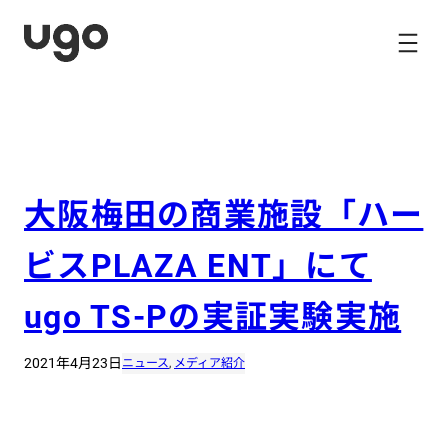
内
容
を
ス
キ
ッ
プ
大阪梅田の商業施設「ハー
ビスPLAZA ENT」にて
ugo TS-Pの実証実験実施
2021年4月23日
ニュース
, 
メディア紹介