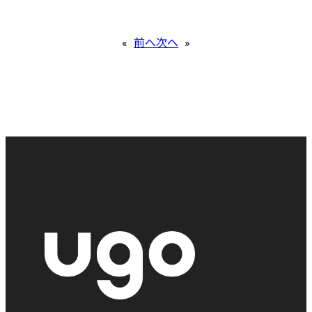
«
前へ
次へ
»