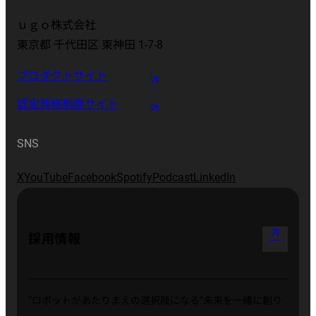
ｕｇｏ株式会社
東京都 千代田区 東神田 1-7-8
プロダクトサイト
認定資格制度サイト
SNS
X
YouTube
Facebook
Spotify
Podcast
LinkedIn
arrow_outward
採用情報
“ロボットがあたりまえの選択肢になる”
未来を一緒に創り