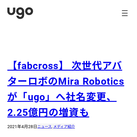
内
容
を
ス
キ
ッ
プ
【fabcross】 次世代アバ
ターロボのMira Robotics
が「ugo」へ社名変更、
2.25億円の増資も
2021年4月28日
ニュース
, 
メディア紹介