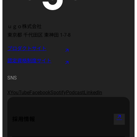
ｕｇｏ株式会社
東京都 千代田区 東神田 1-7-8
プロダクトサイト
認定資格制度サイト
SNS
X
YouTube
Facebook
Spotify
Podcast
LinkedIn
arrow_outward
採用情報