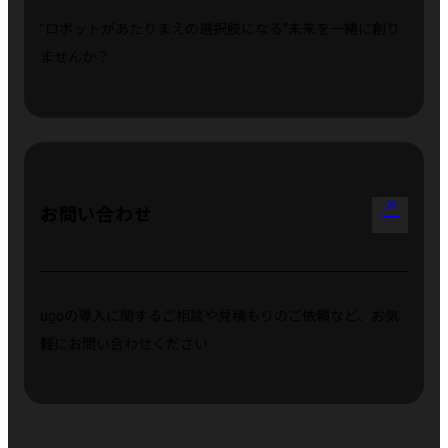
“ロボットがあたりまえの選択肢になる”
未来を一緒に創り
ませんか？
arrow_outward
お問い合わせ
ugoの導入に関するご相談や見積もりのご依頼など、お気
軽にお問い合わせください