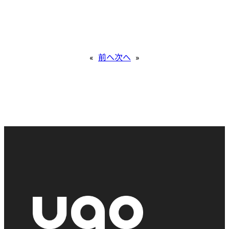
«
前へ
次へ
»