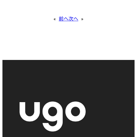
«
前へ
次へ
»