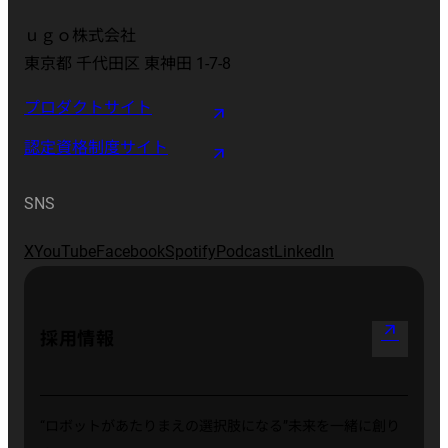
ｕｇｏ株式会社
東京都 千代田区 東神田 1-7-8
プロダクトサイト
認定資格制度サイト
SNS
X
YouTube
Facebook
Spotify
Podcast
LinkedIn
arrow_outward
採用情報
“ロボットがあたりまえの選択肢になる”
未来を一緒に創り