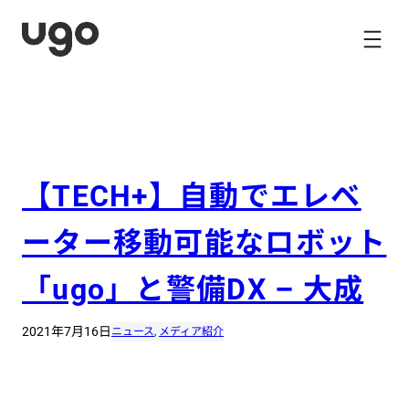
内
容
を
ス
キ
ッ
プ
【TECH+】自動でエレベ
ーター移動可能なロボット
「ugo」と警備DX – 大成
2021年7月16日
ニュース
, 
メディア紹介