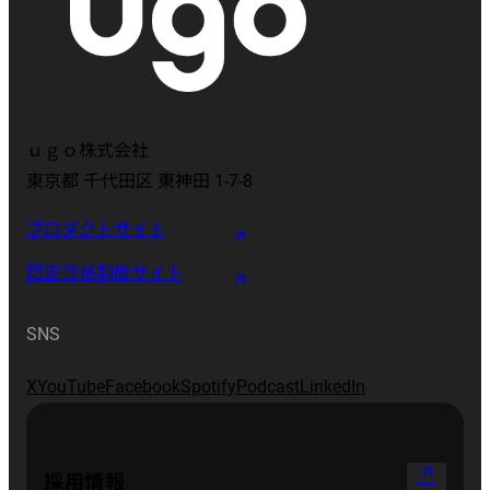
ｕｇｏ株式会社
東京都 千代田区 東神田 1-7-8
プロダクトサイト
認定資格制度サイト
SNS
X
YouTube
Facebook
Spotify
Podcast
LinkedIn
arrow_outward
採用情報