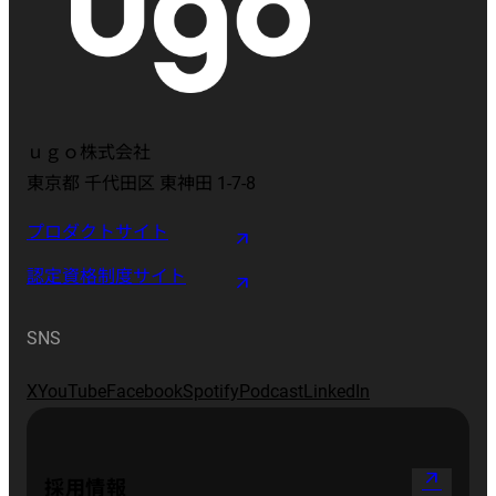
ｕｇｏ株式会社
東京都 千代田区 東神田 1-7-8
プロダクトサイト
認定資格制度サイト
SNS
X
YouTube
Facebook
Spotify
Podcast
LinkedIn
arrow_outward
採用情報