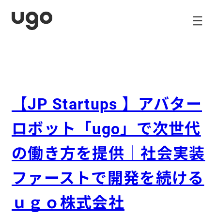
内
容
を
ス
キ
ッ
プ
【JP Startups 】アバター
ロボット「ugo」で次世代
の働き方を提供｜社会実装
ファーストで開発を続ける
ｕｇｏ株式会社