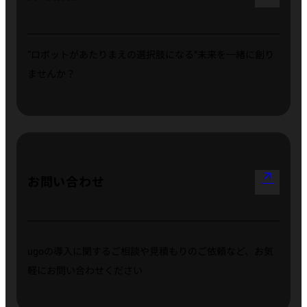
“ロボットがあたりまえの選択肢になる”
未来を一緒に創り
ませんか？
arrow_outward
お問い合わせ
ugoの導入に関するご相談や見積もりのご依頼など、お気
軽にお問い合わせください