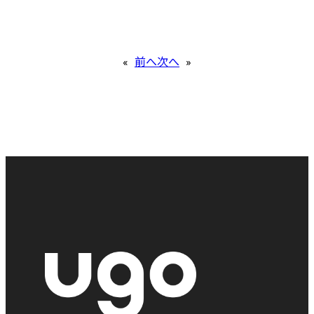
«
前へ
次へ
»