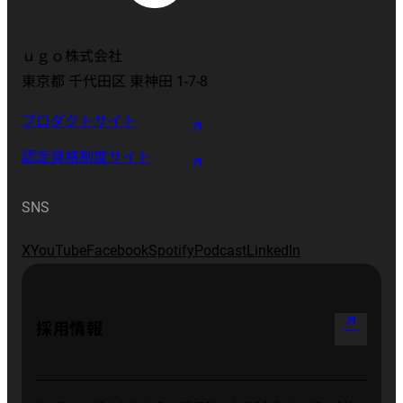
ｕｇｏ株式会社
東京都 千代田区 東神田 1-7-8
プロダクトサイト
認定資格制度サイト
SNS
X
YouTube
Facebook
Spotify
Podcast
LinkedIn
arrow_outward
採用情報