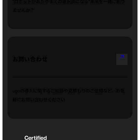
“ロボットがあたりまえの選択肢になる”
未来を一緒に創り
ませんか？
arrow_outward
お問い合わせ
ugoの導入に関するご相談や見積もりのご依頼など、お気
軽にお問い合わせください