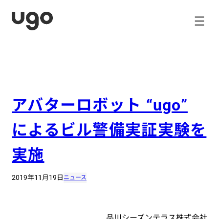
内
容
を
ス
キ
ッ
プ
アバターロボット “ugo”
によるビル警備実証実験を
実施
2019年11月19日
ニュース
品川シーズンテラス株式会社