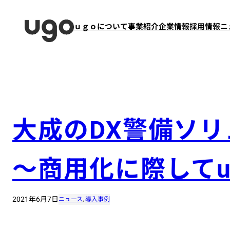
内
容
ｕｇｏについて
事業紹介
企業情報
採用情報
ニ
を
ス
キ
ッ
プ
大成のDX警備ソリ
〜商用化に際してu
2021年6月7日
ニュース
, 
導入事例