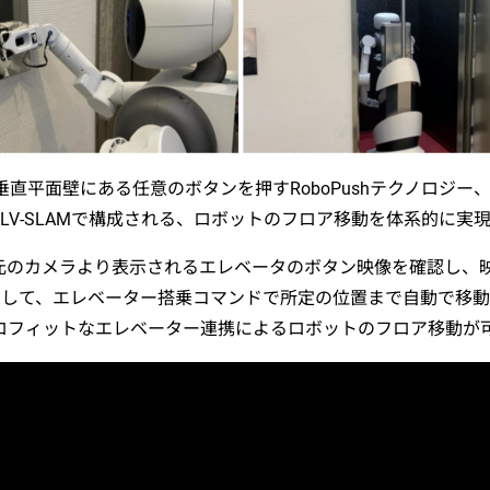
直平面壁にある任意のボタンを押すRoboPushテクノロジー、
LV-SLAMで構成される、ロボットのフロア移動を体系的に実
ugoの胸元のカメラより表示されるエレベータのボタン映像を確認
そして、エレベーター搭乗コマンドで所定の位置まで自動で移
ロフィットなエレベーター連携によるロボットのフロア移動が