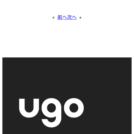
«
前へ
次へ
»