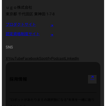
ｕｇｏ株式会社
東京都 千代田区 東神田 1-7-8
プロダクトサイト
認定資格制度サイト
SNS
X
YouTube
Facebook
Spotify
Podcast
LinkedIn
arrow_outward
採用情報
“ロボットがあたりまえの選択肢になる”
未来を一緒に創り