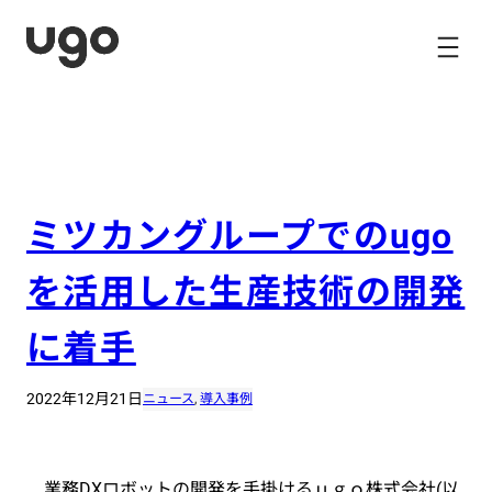
内
容
を
ス
キ
ッ
プ
ミツカングループでのugo
を活用した生産技術の開発
に着手
2022年12月21日
ニュース
, 
導入事例
業務DXロボットの開発を手掛けるｕｇｏ株式会社(以