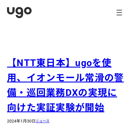
内
容
を
ス
キ
ッ
プ
【NTT東日本】ugoを使
用、イオンモール常滑の警
備・巡回業務DXの実現に
向けた実証実験が開始
2024年1月30日
ニュース