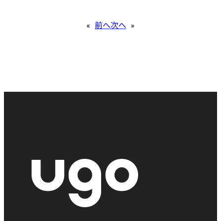
«
前へ
次へ
»