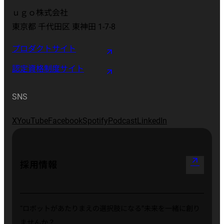
ｕｇｏ株式会社
東京都 千代田区 東神田 1-7-8
プロダクトサイト
認定資格制度サイト
SNS
X
YouTube
Facebook
Spotify
Podcast
LinkedIn
arrow_outward
採用情報
“ロボットがあたりまえの選択肢になる”
未来を一緒に創り
ませんか？