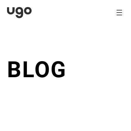
内
容
を
ス
キ
ッ
プ
BLOG