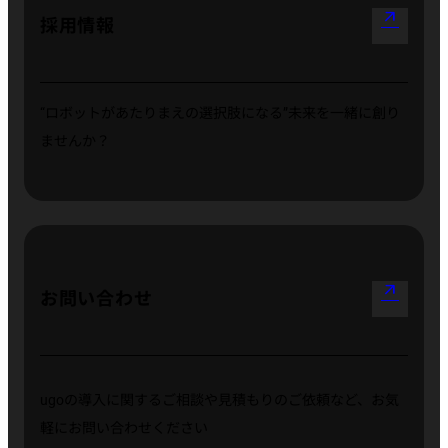
arrow_outward
採用情報
“ロボットがあたりまえの選択肢になる”
未来を一緒に創り
ませんか？
arrow_outward
お問い合わせ
ugoの導入に関するご相談や見積もりのご依頼など、お気
軽にお問い合わせください