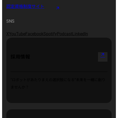
認定資格制度サイト
SNS
X
YouTube
Facebook
Spotify
Podcast
LinkedIn
arrow_outward
採用情報
“ロボットがあたりまえの選択肢になる”
未来を一緒に創り
ませんか？