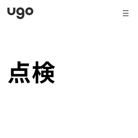
内
容
を
ス
キ
ッ
プ
点検