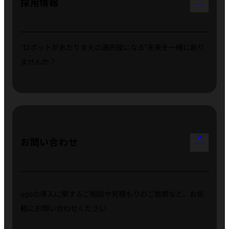
採用情報
“ロボットがあたりまえの選択肢になる”
未来を一緒に創り
ませんか？
arrow_outward
お問い合わせ
ugoの導入に関するご相談や見積もりのご依頼など、お気
軽にお問い合わせください