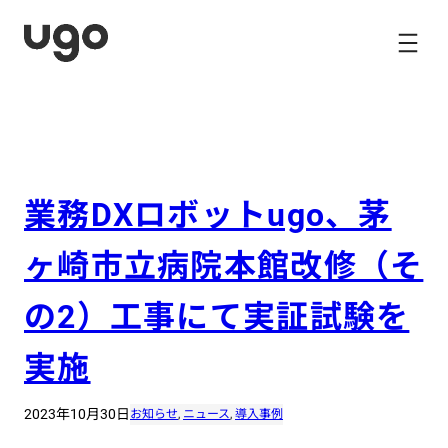
内
容
を
ス
キ
ッ
プ
業務DXロボットugo、茅
ヶ崎市立病院本館改修（そ
の2）工事にて実証試験を
実施
2023年10月30日
お知らせ
, 
ニュース
, 
導入事例