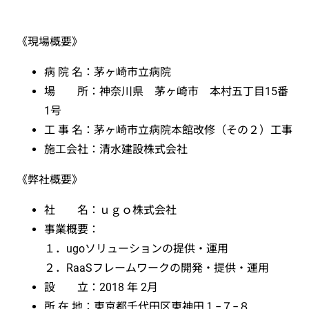
《現場概要》
病 院 名：茅ヶ崎市立病院
場 所：神奈川県 茅ヶ崎市 本村五丁目15番
1号
工 事 名：茅ヶ崎市立病院本館改修（その２）工事
施工会社：清水建設株式会社
《弊社概要》
社 名：ｕｇｏ株式会社
事業概要：
１．ugoソリューションの提供・運用
２．RaaSフレームワークの開発・提供・運用
設 立：2018 年 2月
所 在 地：東京都千代田区東神田１−７−８