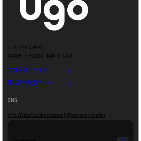
ｕｇｏ株式会社
東京都 千代田区 東神田 1-7-8
プロダクトサイト
認定資格制度サイト
SNS
X
YouTube
Facebook
Spotify
Podcast
LinkedIn
arrow_outward