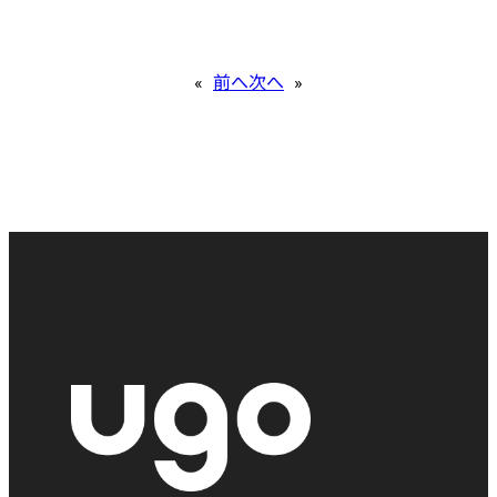
«
前へ
次へ
»