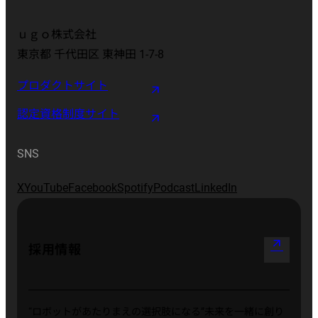
ｕｇｏ株式会社
東京都 千代田区 東神田 1-7-8
プロダクトサイト
認定資格制度サイト
SNS
X
YouTube
Facebook
Spotify
Podcast
LinkedIn
arrow_outward
採用情報
“ロボットがあたりまえの選択肢になる”
未来を一緒に創り