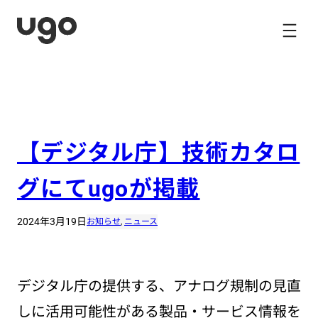
内
容
を
ス
キ
ッ
プ
【デジタル庁】技術カタロ
グにてugoが掲載
2024年3月19日
お知らせ
, 
ニュース
デジタル庁の提供する、アナログ規制の見直
しに活用可能性がある製品・サービス情報を