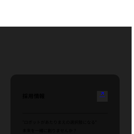
arrow_outward
採用情報
“ロボットがあたりまえの選択肢になる”
未来を一緒に創りませんか？