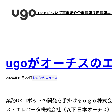
内
容
ｕｇｏについて
事業紹介
企業情報
採用情報
ニ
を
ス
キ
ッ
プ
ugoがオーチスの
2024年10月22日
お知らせ
, 
ニュース
業務DXロボットの開発を手掛けるｕｇｏ株式会
ス・エレベータ株式会社（以下 日本オーチス