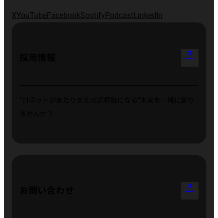
X
YouTube
Facebook
Spotify
Podcast
LinkedIn
arrow_outward
採用情報
“ロボットがあたりまえの選択肢になる”
未来を一緒に創り
ませんか？
arrow_outward
お問い合わせ