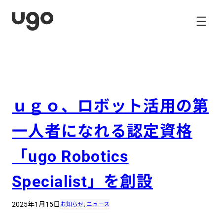
内
容
を
ス
キ
ッ
プ
ｕｇｏ、ロボット活用の第
一人者になれる認定資格
「ugo Robotics
Specialist」を創設
2025年1月15日
お知らせ
, 
ニュース