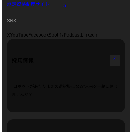
認定資格制度サイト
SNS
X
YouTube
Facebook
Spotify
Podcast
LinkedIn
arrow_outward
採用情報
“ロボットがあたりまえの選択肢になる”
未来を一緒に創り
ませんか？