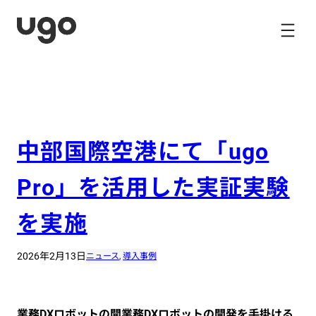
内
容
を
ス
キ
ッ
プ
中部国際空港にて「ugo
Pro」を活用した実証実験
を実施
2026年2月13日
ニュース
, 
導入事例
業務DXロボットの開業務DXロボットの開発を手掛ける