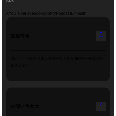
SNS
X
YouTube
Facebook
Spotify
Podcast
LinkedIn
arrow_outward
採用情報
“ロボットがあたりまえの選択肢になる”
未来を一緒に創り
ませんか？
arrow_outward
お問い合わせ