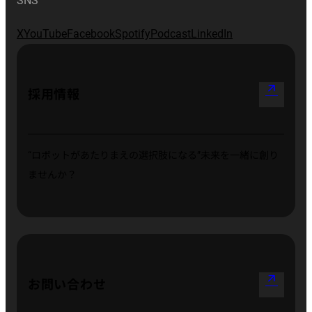
SNS
X
YouTube
Facebook
Spotify
Podcast
LinkedIn
arrow_outward
採用情報
“ロボットがあたりまえの選択肢になる”
未来を一緒に創り
ませんか？
arrow_outward
お問い合わせ