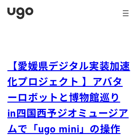
内
容
を
ス
キ
ッ
プ
【愛媛県デジタル実装加速
化プロジェクト 】アバタ
ーロボットと博物館巡り
in四国西予ジオミュージア
ムで「ugo mini」の操作