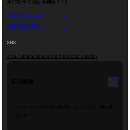
東京都 千代田区 東神田 1-7-8
プロダクトサイト
認定資格制度サイト
SNS
X
YouTube
Facebook
Spotify
Podcast
LinkedIn
arrow_outward
採用情報
“ロボットがあたりまえの選択肢になる”
未来を一緒に創り
ませんか？