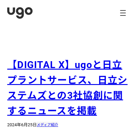
内
容
を
ス
キ
ッ
プ
【DIGITAL X】ugoと日立
プラントサービス、日立シ
ステムズとの3社協創に関
するニュースを掲載
2024年6月25日
メディア紹介