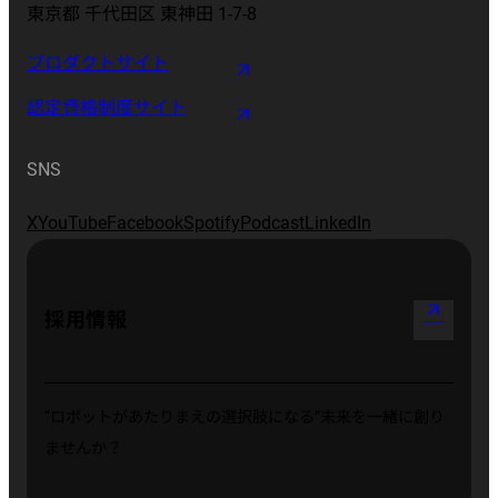
東京都 千代田区 東神田 1-7-8
プロダクトサイト
認定資格制度サイト
SNS
X
YouTube
Facebook
Spotify
Podcast
LinkedIn
arrow_outward
採用情報
“ロボットがあたりまえの選択肢になる”
未来を一緒に創り
ませんか？