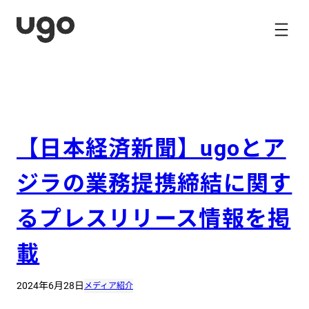
内
容
を
ス
キ
ッ
プ
【日本経済新聞】ugoとア
ジラの業務提携締結に関す
るプレスリリース情報を掲
載
2024年6月28日
メディア紹介