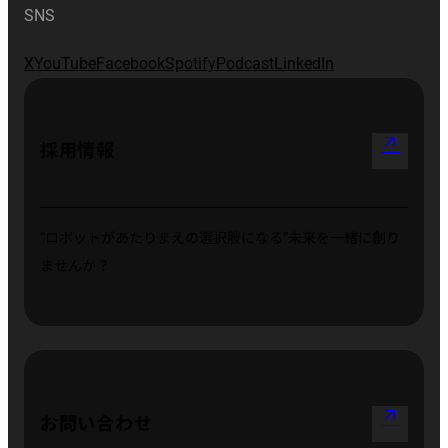
SNS
X
YouTube
Facebook
Spotify
Podcast
LinkedIn
arrow_outward
採用情報
“ロボットがあたりまえの選択肢になる”
未来を一緒に創り
ませんか？
arrow_outward
お問い合わせ