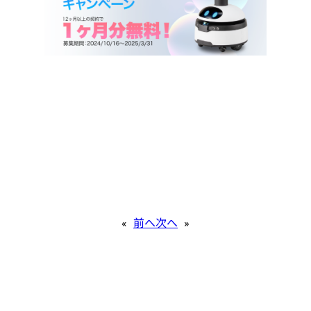
«
前へ
次へ
»