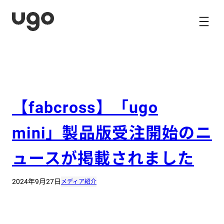
内
容
を
ス
キ
ッ
プ
【fabcross】「ugo
mini」製品版受注開始のニ
ュースが掲載されました
2024年9月27日
メディア紹介