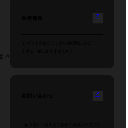
arrow_outward
採用情報
“ロボットがあたりまえの選択肢になる”
未来を一緒に創りませんか？
グ
arrow_outward
お問い合わせ
ugoの導入に関するご相談や見積もりのご依