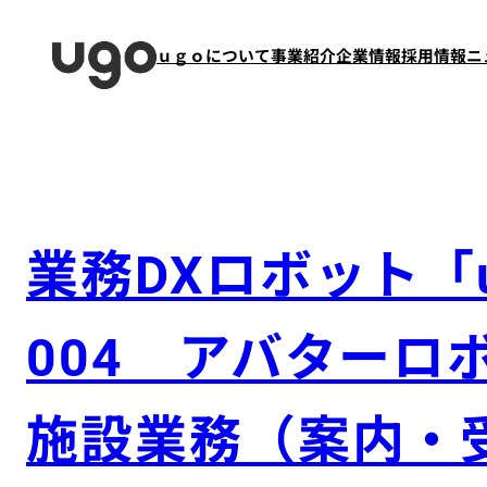
内
容
ｕｇｏについて
事業紹介
企業情報
採用情報
ニ
を
ス
キ
ッ
プ
業務DXロボット「
004 アバター
施設業務（案内・